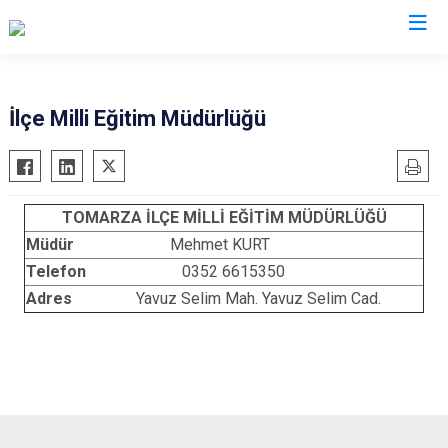
Kayseri
İlçe Milli Eğitim Müdürlüğü
Akkışla
Özvatan
Bünyan
Pınarbaşı
TOMARZA İLÇE MİLLİ EĞİTİM MÜDÜRLÜĞÜ
Develi
Sarıoğlan
Müdür
Mehmet KURT
Felahiye
Sarız
Telefon
0352 6615350
Hacılar
Talas
Adres
Yavuz Selim Mah. Yavuz Selim Cad.
İncesu
Tomarza
Kocasinan
Yahyalı
Melikgazi
Yeşilhisar