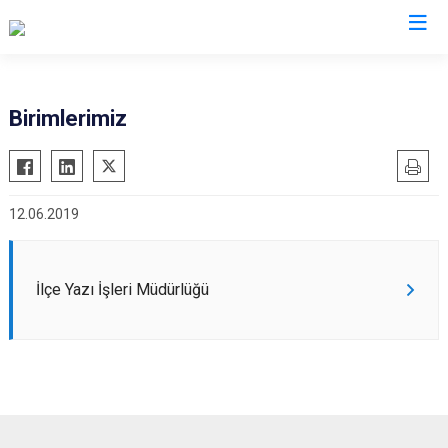
Kayseri
Birimlerimiz
Akkışla
Özvatan
Bünyan
Pınarbaşı
12.06.2019
Develi
Sarıoğlan
Felahiye
Sarız
Hacılar
Talas
İlçe Yazı İşleri Müdürlüğü
İncesu
Tomarza
Kocasinan
Yahyalı
Melikgazi
Yeşilhisar